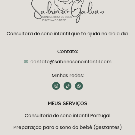
Consultora de sono infantil que te ajuda no dia a dia.
Contato:
contato@sabrinasonoinfantil.com
Minhas redes:
I
T
W
n
i
h
s
k
a
t
t
t
a
o
s
MEUS SERVIÇOS
g
k
a
r
p
a
p
Consultoria de sono infantil Portugal
m
Preparação para o sono do bebê (gestantes)