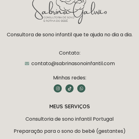
Consultora de sono infantil que te ajuda no dia a dia.
Contato:
contato@sabrinasonoinfantil.com
Minhas redes:
I
T
W
n
i
h
s
k
a
t
t
t
a
o
s
MEUS SERVIÇOS
g
k
a
r
p
a
p
Consultoria de sono infantil Portugal
m
Preparação para o sono do bebê (gestantes)