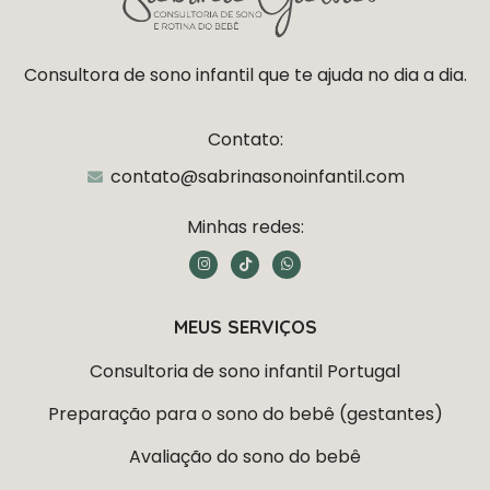
Consultora de sono infantil que te ajuda no dia a dia.
Contato:
contato@sabrinasonoinfantil.com
Minhas redes:
I
T
W
n
i
h
s
k
a
t
t
t
a
o
s
MEUS SERVIÇOS
g
k
a
r
p
a
p
Consultoria de sono infantil Portugal
m
Preparação para o sono do bebê (gestantes)
Avaliação do sono do bebê